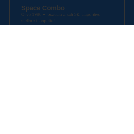
Space Combo
Olive 1986 + focaccia a soli 3€. L’aperitivo
stellare ti aspetta!
Disponibile in entrambe le sedi
Domenica
Dolce domenica
Prendi un Trancio e aggiungi soli +2,5€ per un
dolce artigianale Luna Rossa!
Disponibile in entrambe le sedi