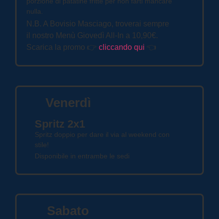
porzione di patatine fritte per non farti mancare
nulla.
N.B. A
Bovisio Masciago
, troverai sempre
il nostro
Menù Giovedì All-In a 10,90€
.
Scarica la promo 👉
cliccando qui
👈
Venerdì
Spritz 2x1
Spritz doppio per dare il via al weekend con
stile!
Disponibile in entrambe le sedi
Sabato